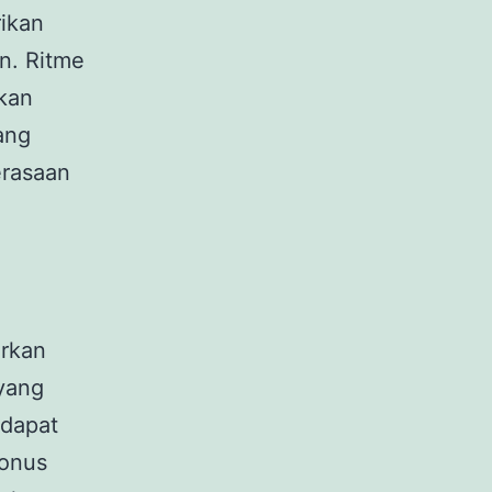
ikan
n. Ritme
kan
ang
erasaan
arkan
yang
 dapat
bonus