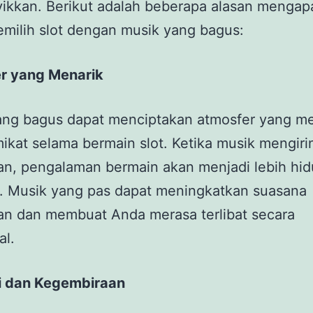
ikkan. Berikut adalah beberapa alasan mengap
milih slot dengan musik yang bagus:
r yang Menarik
ang bagus dapat menciptakan atmosfer yang me
kat selama bermain slot. Ketika musik mengiri
an, pengalaman bermain akan menjadi lebih hi
. Musik yang pas dapat meningkatkan suasana
an dan membuat Anda merasa terlibat secara
al.
i dan Kegembiraan