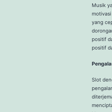
Musik y
motivas
yang ce
doronga
positif
positif
Pengala
Slot de
pengala
diterjem
mencipta