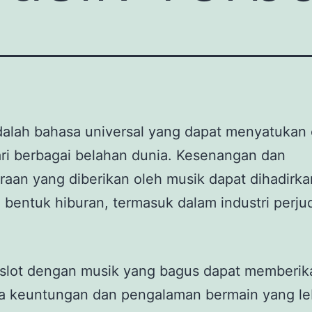
dalah bahasa universal yang dapat menyatukan 
ri berbagai belahan dunia. Kesenangan dan
aan yang diberikan oleh musik dapat dihadirk
 bentuk hiburan, termasuk dalam industri perju
 slot dengan musik yang bagus dapat memberik
a keuntungan dan pengalaman bermain yang le