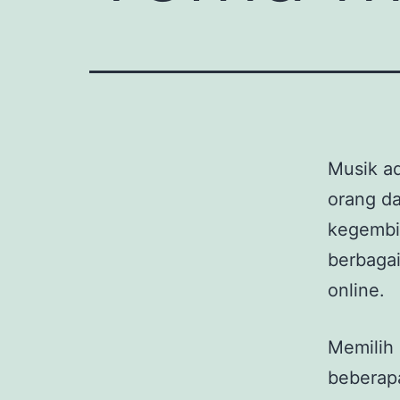
Musik a
orang da
kegembir
berbagai
online.
Memilih
beberap