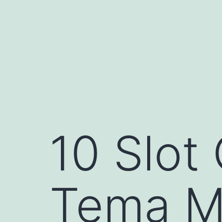
Skip
to
content
10 Slot
Tema Mu