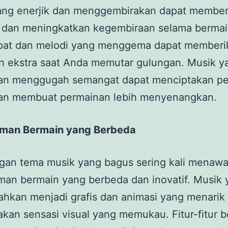
ang enerjik dan menggembirakan dapat member
i dan meningkatkan kegembiraan selama bermai
pat dan melodi yang menggema dapat memberi
n ekstra saat Anda memutar gulungan. Musik y
 dan menggugah semangat dapat menciptakan p
 dan membuat permainan lebih menyenangkan.
man Bermain yang Berbeda
ngan tema musik yang bagus sering kali menaw
man bermain yang berbeda dan inovatif. Musik 
ahkan menjadi grafis dan animasi yang menarik
kan sensasi visual yang memukau. Fitur-fitur 